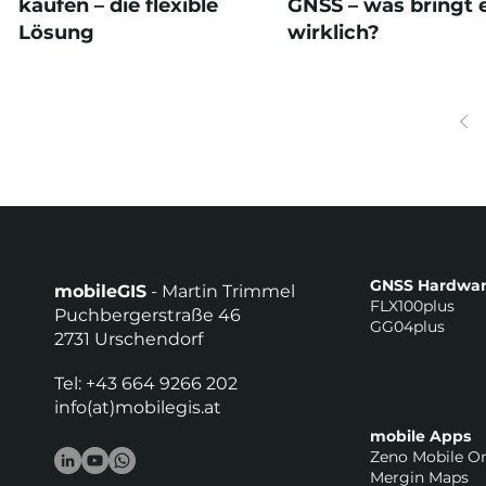
kaufen – die flexible
GNSS – was bringt 
Lösung
wirklich?
GNSS Hardwa
mobileGIS
- Martin Trimmel
FLX100plus
Puchbergerstraße 46
GG04plus
2731 Urschendorf
Tel: +43 664 9266 202
info(at)mobilegis.at
mobile Apps
Zeno Mobile O
Mergin Maps