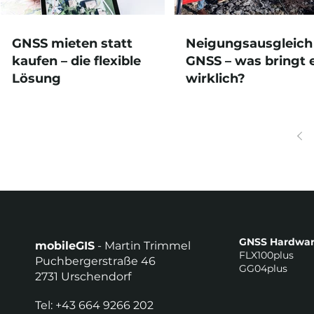
GNSS mieten statt
Neigungsausgleich
kaufen – die flexible
GNSS – was bringt 
Lösung
wirklich?
GNSS Hardwa
mobileGIS
- Martin Trimmel
FLX100plus
Puchbergerstraße 46
GG04plus
2731 Urschendorf
Tel: +43 664 9266 202