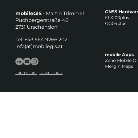
GNSS Hardwa
mobileGIS
- Martin Trimmel
FLX100plus
Puchbergerstraße 46
GG04plus
2731 Urschendorf
Tel: +43 664 9266 202
info(at)mobilegis.at
mobile Apps
Zeno Mobile O
Mergin Maps
Impressum
I
Datenschutz