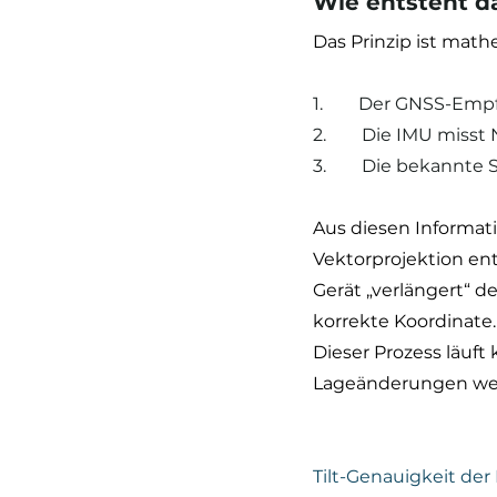
Wie entsteht d
Das Prinzip ist mat
1.        Der GNSS-E
2.        Die IMU mi
3.        Die bekannt
Aus diesen Informa
Vektorprojektion en
Gerät „verlängert“ 
korrekte Koordinate.
Dieser Prozess läuft
Lageänderungen werd
Tilt-Genauigkeit der