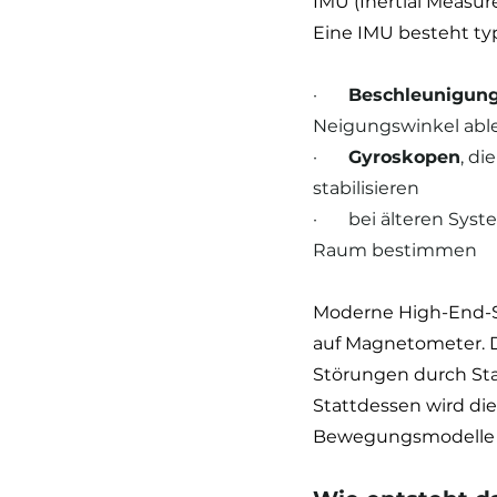
IMU (Inertial Measu
Eine IMU besteht ty
·       
Beschleunigun
Neigungswinkel abl
·       
Gyroskopen
, d
stabilisieren
·       bei älteren Sy
Raum bestimmen
Moderne High-End-Sy
auf Magnetometer. D
Störungen durch Sta
Stattdessen wird die
Bewegungsmodelle 