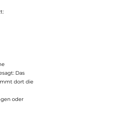
t:
ne 
sagt: Das 
immt dort die 
ngen oder 