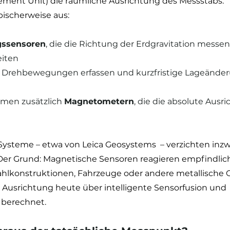
rement Unit) die räumliche Ausrichtung des Messstabs.
pischerweise aus:
gssensoren
, die die Richtung der Erdgravitation messe
eiten
ie Drehbewegungen erfassen und kurzfristige Lageände
stemen zusätzlich 
Magnetometern
, die die absolute Ausr
steme – etwa von Leica Geosystems  – verzichten inzw
er Grund: Magnetische Sensoren reagieren empfindlich
hlkonstruktionen, Fahrzeuge oder andere metallische O
 Ausrichtung heute über intelligente Sensorfusion und 
berechnet.