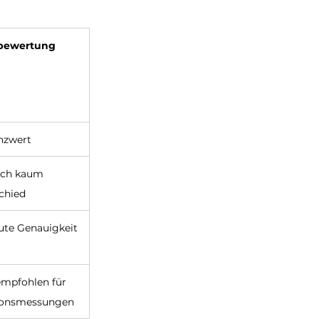
sbewertung
nzwert
sch kaum 
chied
ute Genauigkeit
empfohlen für 
ionsmessungen