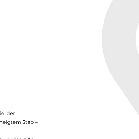
e: der 
eneigtem Stab – 