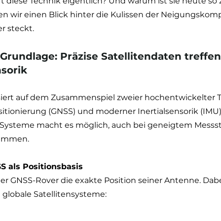
t diese Technik eigentlich? Und warum ist sie heute so z
en wir einen Blick hinter die Kulissen der Neigungskom
r steckt.
Grundlage: Präzise Satellitendaten treffen
nsorik
asiert auf dem Zusammenspiel zweier hochentwickelter T
sitionierung (GNSS) und moderner Inertialsensorik (IMU).
 Systeme macht es möglich, auch bei geneigtem Messst
timmen.
S als Positionsbasis
er GNSS-Rover die exakte Position seiner Antenne. Dabe
 globale Satellitensysteme: