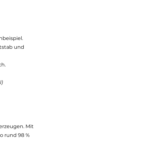
beispiel. 
tstab und 
ch.
l)
erzeugen. Mit 
so rund 98 % 