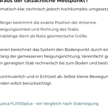
araus der tatsächliche Messpunkt?
hematisch klar, technisch jedoch hochkomplex umgesetz
mpfänger bestimmt die exakte Position der Antenne.
sst Neigungswinkel und Richtung des Stabs.
e Stablänge dient als feste geometrische Größe.
tionen berechnet das System den Bodenpunkt durch ei
tlang der gemessenen Neigungsrichtung. Vereinfacht ge
den geneigten Stab rechnerisch bis zum Boden und best
 kontinuierlich und in Echtzeit ab. Selbst kleine Bewegu
en sofort berücksichtigt.
 Leica FLX100plus – ein Vergleich nach Stabneigung