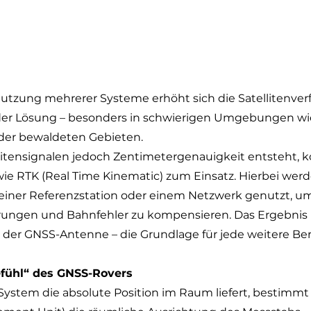
Nutzung mehrerer Systeme erhöht sich die Satellitenver
t der Lösung – besonders in schwierigen Umgebungen wi
der bewaldeten Gebieten.
litensignalen jedoch Zentimetergenauigkeit entsteht,
ie RTK (Real Time Kinematic) zum Einsatz. Hierbei werd
einer Referenzstation oder einem Netzwerk genutzt, u
ungen und Bahnfehler zu kompensieren. Das Ergebnis i
n der GNSS-Antenne – die Grundlage für jede weitere B
efühl“ des GNSS-Rovers
stem die absolute Position im Raum liefert, bestimmt d