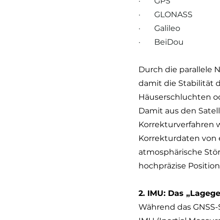
·       GPS
·       GLONASS
·       Galileo
·       BeiDou
Durch die parallele 
damit die Stabilitä
Häuserschluchten o
Damit aus den Satel
Korrekturverfahren w
Korrekturdaten von 
atmosphärische Stör
hochpräzise Positio
2. IMU: Das „Lageg
Während das GNSS-Sy