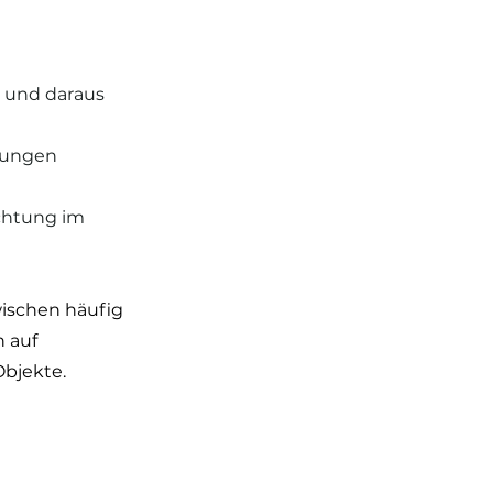
n und daraus 
rungen 
ichtung im 
ischen häufig 
 auf 
bjekte. 