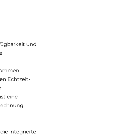
fügbarkeit und 
e 
 kommen 
en Echtzeit-
m 
st eine 
erechnung.
ie integrierte 