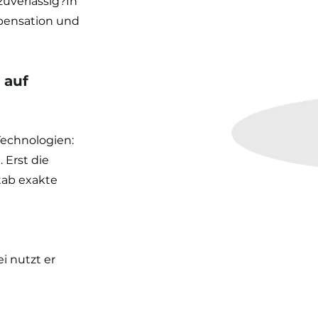
uverlässig?In 
pensation und 
 auf 
echnologien: 
 Erst die 
ab exakte 
i nutzt er 