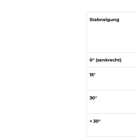
Stabneigung
0° (senkrecht)
15°
30°
> 30°