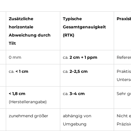
Zusätzliche 
Typische 
Praxi
horizontale 
Gesamtgenauigkeit 
Abweichung durch 
(RTK)
Tilt
0 mm
ca. 
2 cm + 1 ppm
Refere
ca. 
< 1 cm
ca. 
2–2,5 cm
Prakti
Unters
< 1,8 cm 
ca. 
3–4 cm
Sehr g
(Herstellerangabe)
zunehmend größer
abhängig von 
Nicht 
Umgebung
Präzis