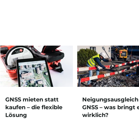
GNSS mieten statt kaufen
Vom PDF z
– die flexible Lösung
Warum Tie
Leitungsbe
GNSS mieten statt
Neigungsausgleich
echte Geo
kaufen – die flexible
GNSS – was bringt 
sollten
Lösung
wirklich?