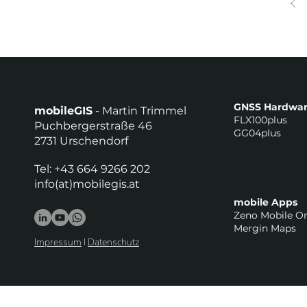
GNSS Hardwa
mobileGIS
- Martin Trimmel
FLX100plus
Puchbergerstraße 46
GG04plus
2731 Urschendorf
Tel: +43 664 9266 202
info(at)mobilegis.at
mobile Apps
Zeno Mobile O
Mergin Maps
Impressum
I
Datenschutz